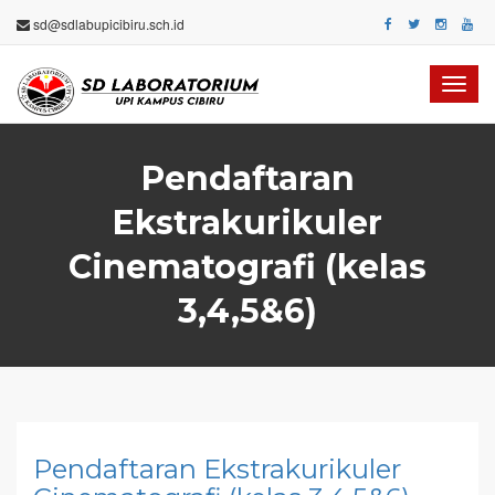
sd@sdlabupicibiru.sch.id
Toggl
navig
Pendaftaran
Ekstrakurikuler
Cinematografi (kelas
3,4,5&6)
Pendaftaran Ekstrakurikuler