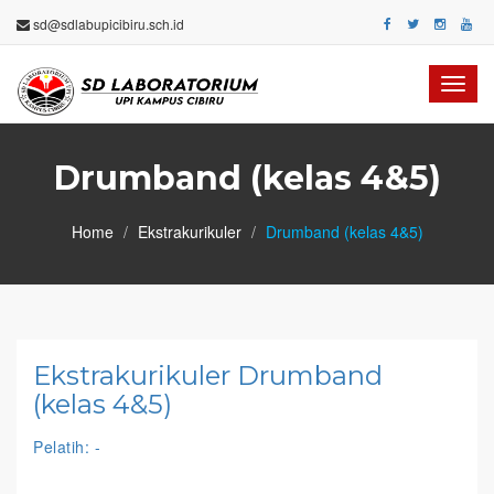
sd@sdlabupicibiru.sch.id
Toggl
navig
Drumband (kelas 4&5)
Home
Ekstrakurikuler
Drumband (kelas 4&5)
Ekstrakurikuler Drumband
(kelas 4&5)
Pelatih: -