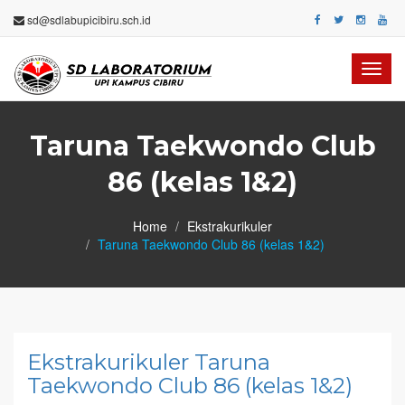
sd@sdlabupicibiru.sch.id
Toggl
navig
Taruna Taekwondo Club
86 (kelas 1&2)
Home
Ekstrakurikuler
Taruna Taekwondo Club 86 (kelas 1&2)
Ekstrakurikuler Taruna
Taekwondo Club 86 (kelas 1&2)