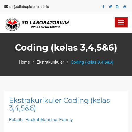
sd@sdlabupicibiru.sch.id
Toggl
navig
Coding (kelas 3,4,5&6)
Home
Ekstrakurikuler
Coding (kelas 3,4,5&6)
Ekstrakurikuler Coding (kelas
3,4,5&6)
Pelatih: Haekal Manshur Fahmy