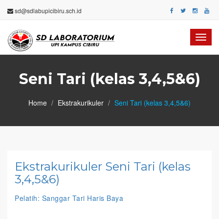
sd@sdlabupicibiru.sch.id
Toggl
navig
Seni Tari (kelas 3,4,5&6)
Home
Ekstrakurikuler
Seni Tari (kelas 3,4,5&6)
Ekstrakurikuler Seni Tari (kelas
3,4,5&6)
Pelatih: Sanggar Tari Haris Baya