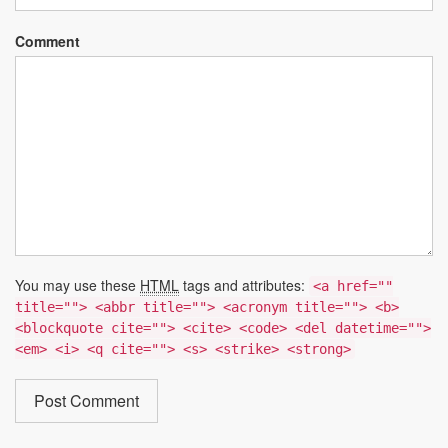
Comment
You may use these
HTML
tags and attributes:
<a href=""
title=""> <abbr title=""> <acronym title=""> <b>
<blockquote cite=""> <cite> <code> <del datetime="">
<em> <i> <q cite=""> <s> <strike> <strong>