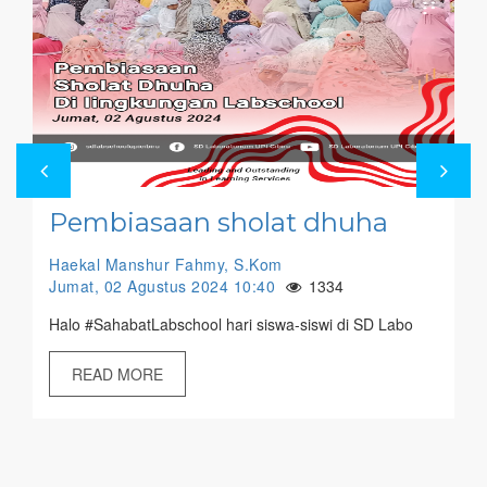
Manasik Haji 2024
Haekal Manshur Fahmy, S.Kom
Kamis, 05 September 2024 10:31
1196
Umur kelas 4 SD udah baik haji ???????? Telah dila
READ MORE