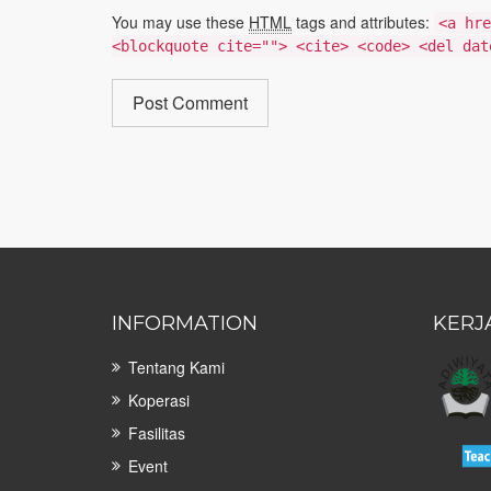
You may use these
HTML
tags and attributes:
<a hre
<blockquote cite=""> <cite> <code> <del dat
INFORMATION
KERJ
Tentang Kami
Koperasi
Fasilitas
Event