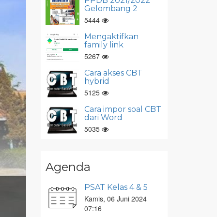
PPDB 2021/2022
Gelombang 2
5444
Mengaktifkan
family link
5267
Cara akses CBT
hybrid
5125
Cara impor soal CBT
dari Word
5035
Agenda
PSAT Kelas 4 & 5
Kamis, 06 Juni 2024
07:16