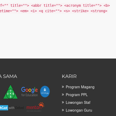
f="" title=""> <abbr title=""> <acronym title=""> <b>
etime=""> <em> <i> <q cite=""> <s> <strike> <strong>
A SAMA
KARIR
Program Magang
Program PPL
Lowongan Staf
Lowongan Guru